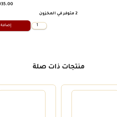
₪
35.00
2 متوفر في المخزون
إضافة 
كمية
فنّ
التّعافي
منتجات ذات صلة