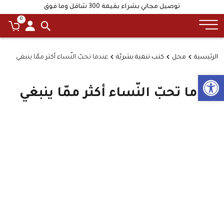
توصيل مجاني بشراء بقيمة 300 شاقل وما فوق
0
الرئيسية
محل
كتب تنمية بشريّة
عندما تحبّ النّساء أكثر ممّا ينبغي
Open toolbar
عندما تحبّ النّساء أكثر ممّا ينبغي