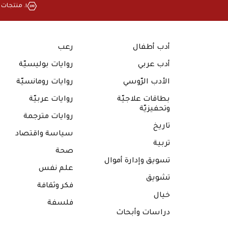
١. منتجات بجودة عالية
أدب أطفال
رعب
أدب عربي
روايات بوليسيّة
الأدب الرّوسي
روايات رومانسيّة
بطاقات علاجيّة
روايات عربيّة
وتحفيزيّة
روايات مترجمة
تاريخ
سياسة واقتصاد
تربية
صحة
تسويق وإدارة أموال
علم نفس
تشويق
فكر وثقافة
خيال
فلسفة
دراسات وأبحاث