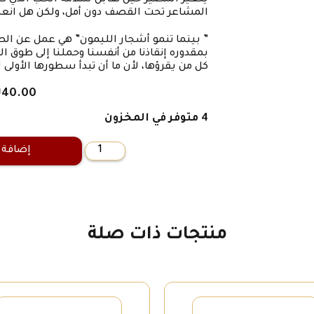
يتغير المصير حين تقابل سلامة الحب الذي كا
المشاعر تحت القصف دون أمل، ولكن هل انعدم
” بينما تنمو أشجار الليمون” هي عمل عن الص
بمقدوره إنقاذنا من أنفسنا وحملنا إلى طوق ا
كل من يقرؤها، لأن ما أن تبدأ سطورها الأولى 
₪
40.00
4 متوفر في المخزون
إضافة 
كمية
بينما
تنمو
أشجار
الليمون
منتجات ذات صلة