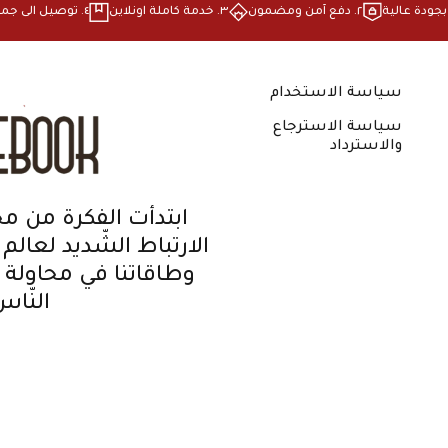
٢. ⁠دفع آمن ومضمون
٣. ⁠خدمة كاملة اونلاين
٤. ⁠توصيل الى جميع انحاء البلاد
سياسة الاستخدام
سياسة الاسترجاع
والاسترداد
ابتدأت الفكرة من مح
الارتباط الشّديد لعالم
وطاقاتنا في محاولة إ
النّا