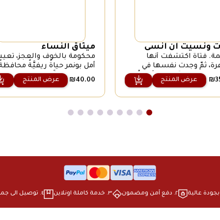
ت ونسيت أن أنسى
ميثاق النّساء
ة. فتاةٌ اكتشفت أنها
محكومةٌ بالخوف والعجز، تع
ة، ثمّ وجدت نفسها في
أمل بونمر حياةً ريفيَّةً محافظة
ةِ عالمٍ يكرّس كلّ أذرعهُ من
قريتها الدرزيَّة في جبل لبنان،
عرض المنتج
عرض المنتج
₪
40.00
₪
3
انتزاع هذا الشيء منها،
حيث يهرب العديد من أسئلة
اع الشعر. باسمِ الله تارًة،
الحياة إلى التديُّن والعزلة. ي
ِ الحبِّ تارّة أخرى. والسؤالُ
الأب، الذي ينتمي إلى طبقة
أين تكمنُ الخطورة في امرأة
المشايخ ويعمل حدَّادًا، بمطر
ت أن تكتب الشعر؟ وعلى
سلطته على العائلة ليُشكِّل
ة دوريس ليسنغ أتساءل،
مستقبل بناته الأربع بصورةٍ
وفاطمة: أنا خطر؟ هذا الشيء
تتناسب مع عالمه المحدود. 
ير الذي يسهل كسره […]
الالتزام الدينيّ لوالدَي أمل عائقً
في طريق التحاق […]
٢. ⁠دفع آمن ومضمون
٣. ⁠خدمة كاملة اونلاين
٤. ⁠توصيل الى جميع انحاء البلاد