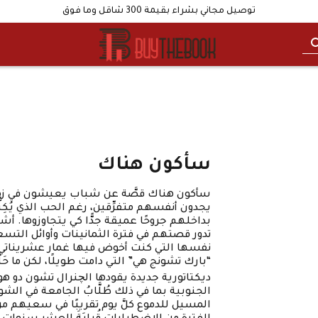
توصيل مجاني بشراء بقيمة 300 شاقل وما فوق
سأكون هناك
سأكون هناك قصَّة عن شباب يعيشون في زم
يجدون أنفسهم متفرِّقين، رغم الحب الذي يُكِنُّ
بداخلهم جروحًا عميقة جدًّا كي يتجاوزوها. أش
تدور قصتهم في فترة الثمانينات وأوائل التسع
نفسها التي كنت أخوض فيها غمار عشريناتي وأو
“بارك تشونج هي” التي دامت طويلًا، لكن ما حَلَّت م
ديكتاتورية جديدة يقودها الچنرال تشون دو هو
الجنوبية بما في ذلك طُلَّابُ الجامعة في الشو
المسيل للدموع كلَّ يوم تقريبًا في سعيهم م