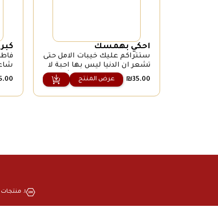
احكي بهمسك
كبر
ستتراكم عليك خيبات الامل حتى
فاطم
تشعر ان الدنيا ليس بها احبة لا
شاعر
يوجد هناك من يحبك و يشعر
مواجه
عرض المنتج
5.00
₪
35.00
بحزنك لأنه قريب منك و يهمه
أجل 
أمرك. ستنطفئ و قلبك لا يرى
لانتز
النور أبدا . سيذبل قلبك ولا أحد
وباسم
يسقيه .كأن قلبك لا يستحق
هو، 
قطرة من الماء و أنت لا تعلم
قرّر
السبب ستحاول أن تحبي قلبك
طريق
بعلاقات […]
أنا 
الصغ
١. منتجات بجودة عالية