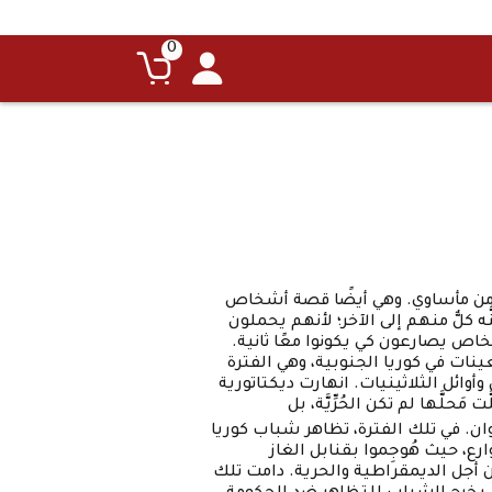
0
ن مأساوي. وهي أيضًا قصة أشخاص
ه كلٌّ منهم إلى الآخر؛ لأنهم يحملون
خاص يصارعون كي يكونوا معًا ثانية.
ينات في كوريا الجنوبية، وهي الفترة
ائل الثلاثينيات. انهارت ديكتاتورية
َحلَّها لم تكن الحُرِّيَّة، بل
ان. في تلك الفترة، تظاهر شباب كوريا
ارع، حيث هُوجِموا بقنابل الغاز
ن أجل الديمقراطية والحرية. دامت تلك