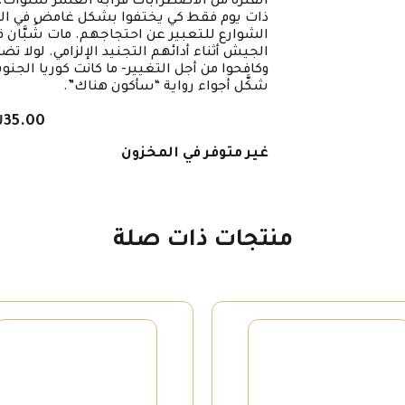
الفترة من الاضطرابات قُرابَةَ العشر سنوات
ذات يوم فقط كي يختفوا بشكل غامض في اليوم 
الشوارع للتعبير عن احتجاجهم. مات شُبَّان ق
الجيش أثناء أدائهم التجنيد الإلزامي. لولا تض
وكافحوا من أجل التغيير- ما كانت كوريا الجنوبي
شكَّل أجواء رواية “سأكون هناك”.
₪
35.00
غير متوفر في المخزون
منتجات ذات صلة