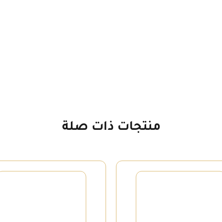
محمود
درويش
منتجات ذات صلة