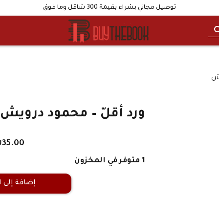
توصيل مجاني بشراء بقيمة 300 شاقل وما فوق
يش
ورد أقلّ – محمود درويش
₪
35.00
1 متوفر في المخزون
إضافة إلى 
كمية
ورد
أقلّ
-