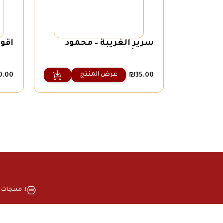
سرير الغريبة – محمود
أقو
درويش
عرض المنتج
0.00
₪
35.00
١. منتجات بجودة عالية