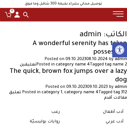
توصيل مجاني بشراء بقيمة 300 شاقل وما فوق
0
الكاتب:
admin
Open toolbar
A wonderful serenity has taken
possession
Posted on
09.10.2023
08.10.2024
by
admin
على
tag name 2
Tagged
category name 4
Posted in
تعليقين
A
The quick, brown fox jumps over a lazy
wonderful
dog
serenity
has
Posted on
09.10.2023
09.10.2023
by
admin
taken
على
12 تعليق
tag 3
Tagged
category name 4
,
category 1
Posted in
possession
The
صفّح
مقالات أقدم
uick,
لمقالات
rown
أدب أطفال
رعب
fox
umps
أدب عربي
روايات بوليسيّة
over