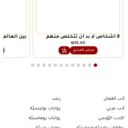
8 أشخاص لا بد أن تتخلص منهم
بين العالم و
₪
35.00
عرض المنتج
ع
أدب أطفال
رعب
أدب عربي
روايات بوليسيّة
الأدب الرّوسي
روايات رومانسيّة