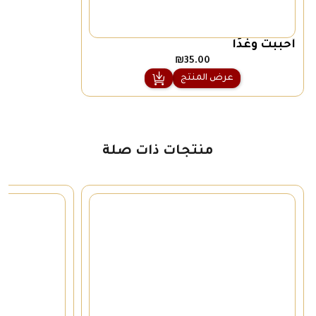
أحببت وغدًا
₪
35.00
عرض المنتج
منتجات ذات صلة