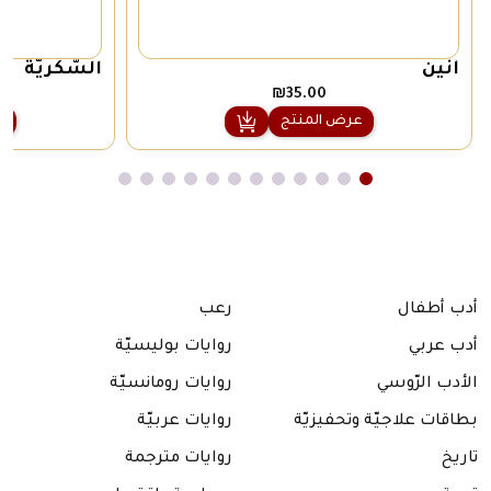
أنين
السّكّريّة
₪
35.00
عرض المنتج
ع
أدب أطفال
رعب
أدب عربي
روايات بوليسيّة
الأدب الرّوسي
روايات رومانسيّة
بطاقات علاجيّة وتحفيزيّة
روايات عربيّة
تاريخ
روايات مترجمة