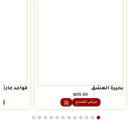
بحيرة العشق
قواعد جارتي
₪
35.00
عرض المنتج
ع