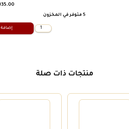
₪
35.00
5 متوفر في المخزون
إضافة 
كمية
موتى
دالاس
الأحياء
منتجات ذات صلة