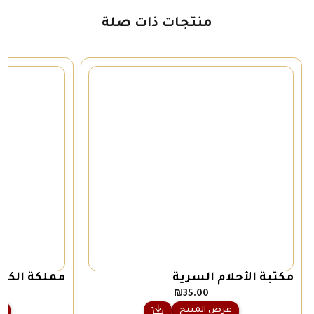
منتجات ذات صلة
مكتبة الأحلام السرية
مملكة الكو
₪
35.00
عرض المنتج
ع