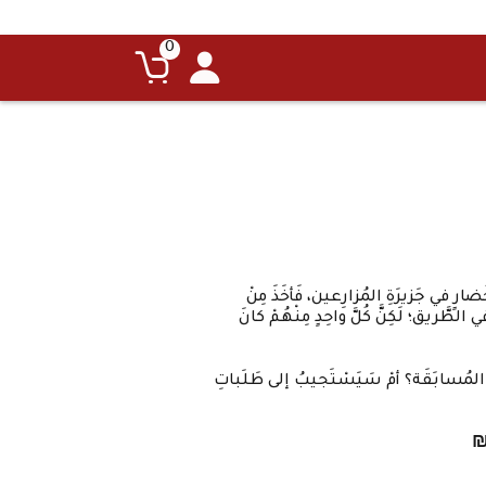
0
ُضارٍ في جَزيرَةِ المُزارِعين، فَأخَذَ مِنْ
 في الطَّريق؛ لَكِنَّ كُلَّ واحِدٍ مِنْهُمْ كانَ
 المُسابَقَة؟ أمْ سَيَسْتَجيبُ إلى طَلَباتِ