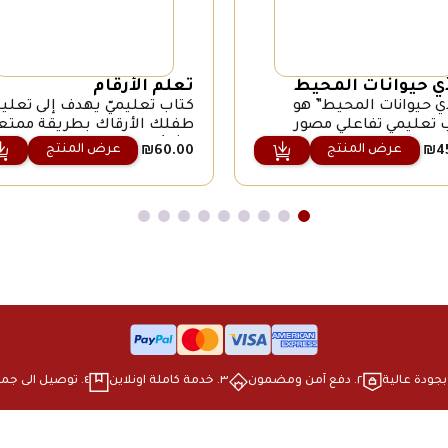
ّي حيوانات المحيط
تعلّم الأرقام
ي حيوانات المحيط” هو
كتاب تعليميّ يهدف إلى تعلي
 تعليمي تفاعلي مصور
طفلك الأرقاك بطريقة ممتع
فال باللغة العربية، يهدف
وشائقة
عرض المنتج
عرض المنتج
₪
60.00
₪
4
تعريفهم بالحياة البحرية من
 لوحات منزلقة وأسلوب
ة وأجوبة مشوقة
٢. ⁠دفع آمن ومضمون
٣. ⁠خدمة كاملة اونلاين
٤. ⁠توصيل الى جميع انحاء البلاد