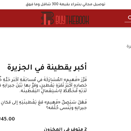
توصيل مجاني بشراء بقيمة 300 شاقل وما فوق
رة
أكبر يقطينة في الجزيرة
قَرَّرَ «فَهيم» المُشارَكَةَ في مُسابَقَةِ أكْبَر حَبَّةِ خ
حَصادِهِ أكْبَرَ ثَمَرَةِ يَقْطينٍ، ومَرَّ بِها بَيْنَ جيرانِهِ
لَدَيْهِ مُخَطَّطٌ لِاسْتِعْمالِ اليَقْطينَة.
فَهَلْ سَيَصِلُ «فَهيم» مَعَ يَقْطينَتِهِ إلى مَكانِ
جيرانِهِ ويَنْسى حُلُمَه؟
₪
45.00
2 متوفر في المخزون