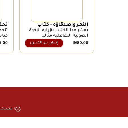
النمر وأصدقاؤه – كتاب
تحد
الأصوات
يعتبر هذا الكتاب بأزراره الرخوة
“تحد
الصوتية التفاعلية مثاليا
كتاب
لتعريف القراء الصغار على
للأط
إنتهى من المخزن
5.00
₪
80.00
وسائل النقل وأصواتها 0-1
إلى 
سنوات
خلال
أسئل
١. منتجات بجودة عالية