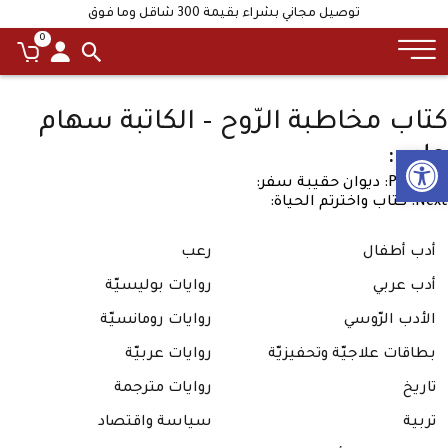
توصيل مجاني بشراء بقيمة 300 شاقل وما فوق
0
كتاب مخاطبة الرّوح – الكاتبة سهام
Open toolbar
حلبي:
Previous:
صفّح
ديوان حقيبة سفر:
Next:
كتاب واخترتم الحياة:
لمقالات
أدب أطفال
رعب
أدب عربي
روايات بوليسيّة
الأدب الرّوسي
روايات رومانسيّة
بطاقات علاجيّة وتحفيزيّة
روايات عربيّة
تاريخ
روايات مترجمة
تربية
سياسة واقتصاد